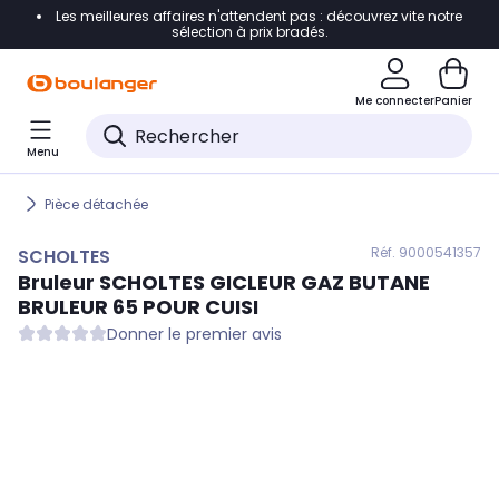
Les meilleures affaires n'attendent pas : découvrez vite notre
Accéder directement à la navigation
sélection à prix bradés.
Accéder directement au contenu
Me connecter
Panier
Accéder directement au pied de page
Menu
Accéder directement au chatbot
Pièce détachée
Réf. 900
0541357
SCHOLTES
Bruleur
SCHOLTES
GICLEUR GAZ BUTANE
BRULEUR 65 POUR CUISI
Donner le premier avis