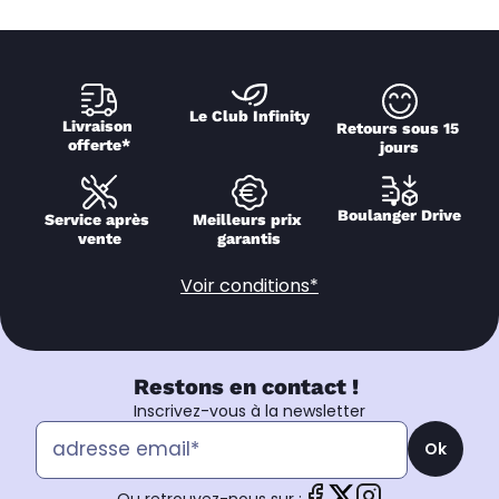
Le Club Infinity
Livraison 
Retours sous 15 
offerte*
jours
Boulanger Drive
Service après 
Meilleurs prix 
vente
garantis
Voir conditions*
Restons en contact !
Inscrivez-vous à la newsletter
Ok