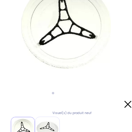
Visuel(s) du produit neuf