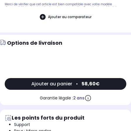
Merci de vérifier que cet article est bien compatible avec votre modèle
d'appareil. Notre service client peut vous conseiller. Remplacé par kit plateau
tournant .Pièce compatible avec les marques : ROSIERES.Compatible avec les
modèles suivants : ROSIERES: RSK205PN, MM182X, RSK215MIN, FME20EX,
Ajouter au comparateur
38000009, RMO200CPN, RMO200CRB - 38000008, RSK205IN - 38900003,
RSK205RB - 38900001, RSK215MIN - 38900007, RSK215MPN - 38900008,
RSK215MRB - 38900009SMEG: ME201N, FME20EX1, FME20EX2, FME20TC, ME202X,
ME202X1, ME203FX, MM180B, ME200B, MM181N, MM182XSCANDY: CMO18MN -
38000010, CMO18MW - 38000011, MIC202MX - 33085150
Options de livraison
Ajouter au panier
•
58,60€
Garantie légale :
2 ans
Les points forts du produit
Support