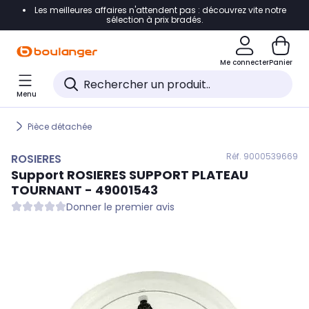
Les meilleures affaires n'attendent pas : découvrez vite notre
Accéder directement à la navigation
sélection à prix bradés.
Accéder directement au contenu
Me connecter
Panier
Accéder directement au pied de page
Menu
Accéder directement au chatbot
Pièce détachée
Réf. 900
0539669
ROSIERES
Support
ROSIERES
SUPPORT PLATEAU
TOURNANT - 49001543
Donner le premier avis