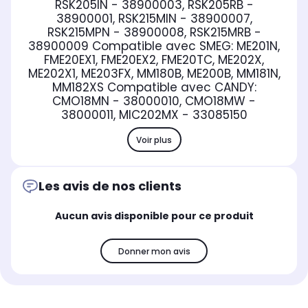
RSK205IN - 38900003, RSK205RB -
38900001, RSK215MIN - 38900007,
RSK215MPN - 38900008, RSK215MRB -
38900009
Compatible avec SMEG:
ME201N,
FME20EX1, FME20EX2, FME20TC, ME202X,
ME202X1, ME203FX, MM180B, ME200B, MM181N,
MM182XS
Compatible avec CANDY:
CMO18MN - 38000010, CMO18MW -
38000011, MIC202MX - 33085150
Voir plus
Les avis de nos clients
Aucun avis disponible pour ce produit
Donner mon avis