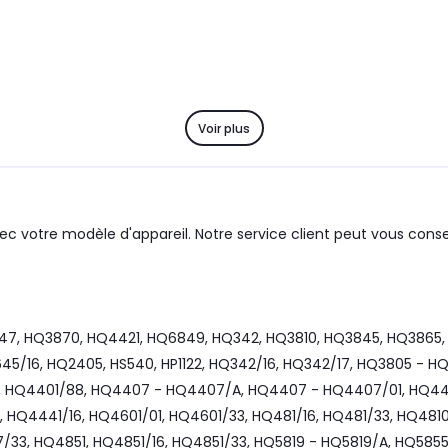
Voir plus
ec votre modèle d'appareil. Notre service client peut vous consei
7, HQ3870, HQ4421, HQ6849, HQ342, HQ3810, HQ3845, HQ3865,
/16, HQ2405, HS540, HP1122, HQ342/16, HQ342/17, HQ3805 - HQ
, HQ4401/88, HQ4407 - HQ4407/A, HQ4407 - HQ4407/01, HQ4407
 HQ4441/16, HQ4601/01, HQ4601/33, HQ481/16, HQ481/33, HQ4810
3, HQ4851, HQ4851/16, HQ4851/33, HQ5819 - HQ5819/A, HQ585