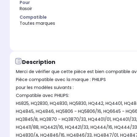
Pour
Rasoir
Compatible
Toutes marques
Description
Merci de vérifier que cette pièce est bien compatible av
Pièce compatible avec la marque : PHILIPS
pour les modèles suivants :
Compatible avec PHILIPS:
HS825, HQ2830, HQ4830, HQ5830, HQ442, HQ4401, HQ484
HQ4845, HQ4846, HQ5806 - HQ5806/16, HQ6645 - HQ6645
HQ3845/B, HQ3870 - HQ3870/33, HQ4401/01, HQ4401/33
HQ4411/88, HQ4421/16, HQ4421/33, HQ444/16, HQ444/33,
HQ4830/A, HQ4846/16, HQ4846/33, HQ4847/01, HQ4847/3