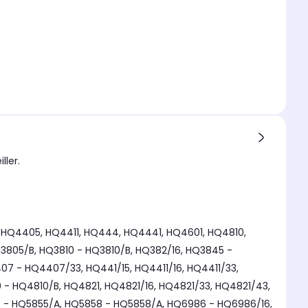
ller.
 HQ4405, HQ4411, HQ444, HQ4441, HQ4601, HQ4810,
3805/B, HQ3810 - HQ3810/B, HQ382/16, HQ3845 -
 - HQ4407/33, HQ441/15, HQ4411/16, HQ4411/33,
 - HQ4810/B, HQ4821, HQ4821/16, HQ4821/33, HQ4821/43,
5 - HQ5855/A, HQ5858 - HQ5858/A, HQ6986 - HQ6986/16,