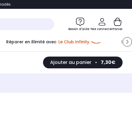
bradés.
e
Accéder directement au chatbot
Besoin d'aide ?
Me connecter
Panier
Réparer en illimité avec
Le Club Infinity
Econ
Ajouter au panier
•
7,30€