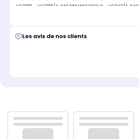
HQT186 - HQT186/A, RASOIRMARCOPOLO - HQ342/A, RASO
Compatible avec BRAUN:
5428
Compatible avec SUPRA:
Les avis de nos clients
ECLIPSE