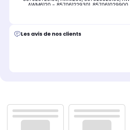
AWM6120 - 857061229301, 857061029900
859202029508, AWO10561, AWO5631, AWM4
BAUKNECHT:
WA3570, WA2360D, WAE8773 - 
Les avis de nos clients