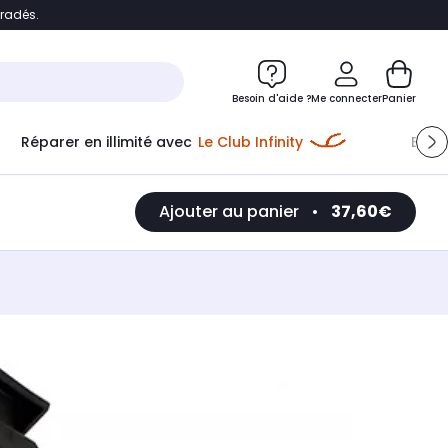
bradés.
e
Accéder directement au chatbot
Besoin d'aide ?
Me connecter
Panier
Réparer en illimité avec
Le Club Infinity
Econ
Ajouter au panier
•
37,60€