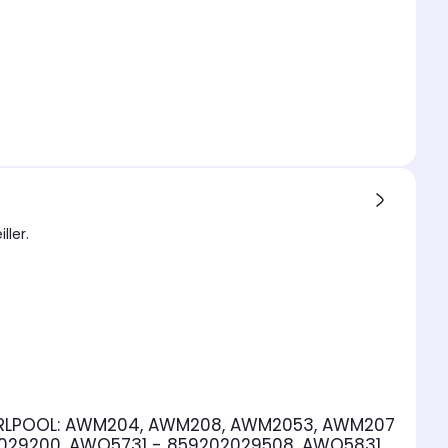
ller.
RLPOOL:
AWM204, AWM208, AWM2053, AWM207
1029200, AWO5731 - 859202029508, AWO5831,