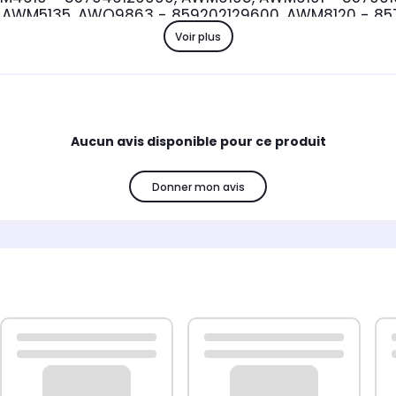
, AWM5135, AWO9863 - 859202129600, AWM8120 - 857
500, 857042729000, 857081229990, 857046129000,
Voir plus
858340829000, WAE8773/F, WA1130/WF
Compatible 
FL1250, FL5025
Aucun avis disponible pour ce produit
Donner mon avis