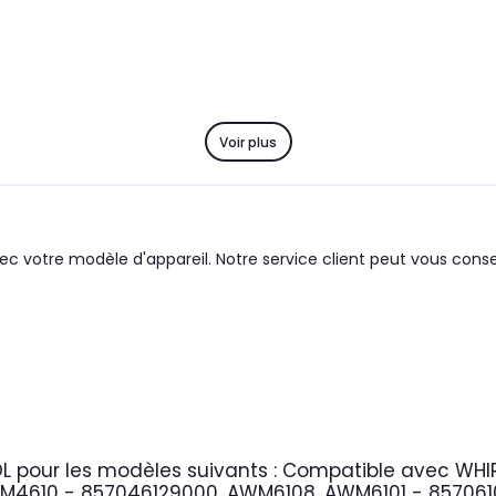
Voir plus
c votre modèle d'appareil. Notre service client peut vous consei
OL
pour les modèles suivants :
Compatible avec WHI
M4610 - 857046129000, AWM6108, AWM6101 - 85706