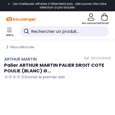
Les meilleures affaires n'attendent pas : découvrez vite notre
Accéder directement à la navigation
sélection à prix bradés.
Accéder directement au contenu
Me connecter
Panier
Accéder directement au pied de page
Menu
Accéder directement au chatbot
Pièce détachée
Réf. 900
0538448
ARTHUR MARTIN
Palier
ARTHUR MARTIN
PALIER DROIT COTE
POULIE (BLANC) Ø...
Donner le premier avis