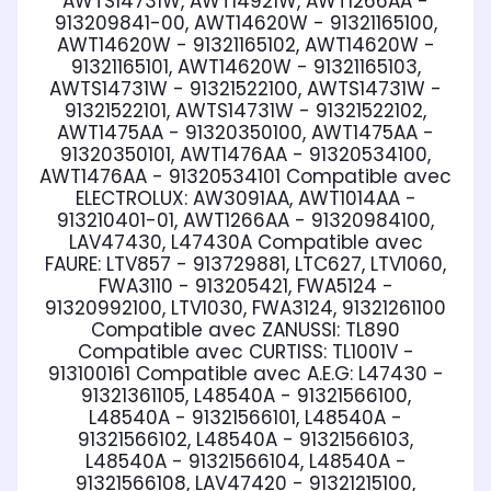
AWTS14731W, AWT14921W, AWT1266AA -
913209841-00, AWT14620W - 91321165100,
AWT14620W - 91321165102, AWT14620W -
91321165101, AWT14620W - 91321165103,
AWTS14731W - 91321522100, AWTS14731W -
91321522101, AWTS14731W - 91321522102,
AWT1475AA - 91320350100, AWT1475AA -
91320350101, AWT1476AA - 91320534100,
AWT1476AA - 91320534101
Compatible avec
ELECTROLUX:
AW3091AA, AWT1014AA -
913210401-01, AWT1266AA - 91320984100,
LAV47430, L47430A
Compatible avec
FAURE:
LTV857 - 913729881, LTC627, LTV1060,
FWA3110 - 913205421, FWA5124 -
91320992100, LTV1030, FWA3124, 91321261100
Compatible avec ZANUSSI:
TL890
Compatible avec CURTISS:
TL1001V -
913100161
Compatible avec A.E.G:
L47430 -
91321361105, L48540A - 91321566100,
L48540A - 91321566101, L48540A -
91321566102, L48540A - 91321566103,
L48540A - 91321566104, L48540A -
91321566108, LAV47420 - 91321215100,