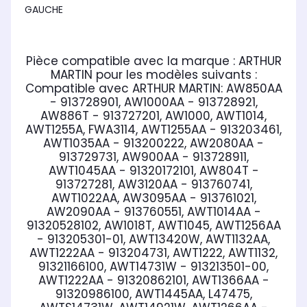
GAUCHE
Pièce compatible avec la marque : ARTHUR
MARTIN
pour les modèles suivants :
Compatible avec ARTHUR MARTIN:
AW850AA
- 913728901, AW1000AA - 913728921,
AW886T - 913727201, AW1000, AWT1014,
AWT1255A, FWA3114, AWT1255AA - 913203461,
AWT1035AA - 913200222, AW2080AA -
913729731, AW900AA - 913728911,
AWT1045AA - 91320172101, AW804T -
913727281, AW3120AA - 913760741,
AWT1022AA, AW3095AA - 913761021,
AW2090AA - 913760551, AWT1014AA -
91320528102, AW1018T, AWT1045, AWT1256AA
- 913205301-01, AWT13420W, AWT1132AA,
AWT1222AA - 913204731, AWT1222, AWT1132,
91321166100, AWT14731W - 913213501-00,
AWT1222AA - 91320862101, AWT1366AA -
91320986100, AWT1445AA, L47475,