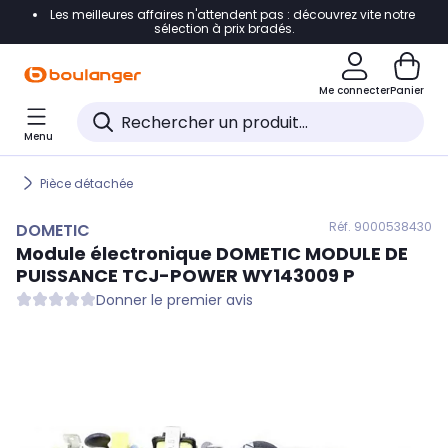
Les meilleures affaires n'attendent pas : découvrez vite notre
Accéder directement à la navigation
sélection à prix bradés.
Accéder directement au contenu
Me connecter
Panier
Accéder directement au pied de page
Menu
Accéder directement au chatbot
Pièce détachée
Réf. 900
0538430
DOMETIC
Module électronique
DOMETIC
MODULE DE
PUISSANCE TCJ-POWER WY143009 P
Donner le premier avis