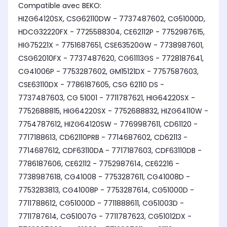
Compatible avec BEKO:
HIZG64120SX, CSG62110DW - 7737487602, CG51000D,
HDCG32220FX - 7725588304, CE62112P - 7752987615,
HIG75221X - 7751687651, CSE63520GW - 7738987601,
CSG62010FX - 7737487620, CG61113GS - 7728187641,
CG41006P - 7753287602, GM15121DX - 7757587603,
CSE63110DX - 7786187605, CSG 62110 DS -
7737487603, CG 51001 - 7711787621, HIG64220SX -
7752688815, HIG64220SX - 7752688832, HIZG64110W -
7754787612, HIZG64120SW - 7769987611, CD61120 -
7717188613, CD62110PRB - 7714687602, CD62113 -
7714687612, CDF63110DA - 7717187603, CDF63110DB -
7786187606, CE62112 - 7752987614, CE62216 -
7738987618, CG41008 - 7753287611, CG41008D -
7753283813, CG41008P - 7753287614, CG51000D -
7711788612, CG51000D - 7711888611, CG51003D -
7711787614, CG51007G - 7711787623, CG51012DX -