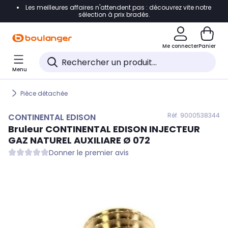
Les meilleures affaires n'attendent pas : découvrez vite notre
Accéder directement à la navigation
sélection à prix bradés.
Accéder directement au contenu
Me connecter
Panier
Accéder directement au pied de page
Menu
Accéder directement au chatbot
Pièce détachée
Réf. 900
0538344
CONTINENTAL EDISON
Bruleur
CONTINENTAL EDISON
INJECTEUR
GAZ NATUREL AUXILIARE Ø 072
Donner le premier avis