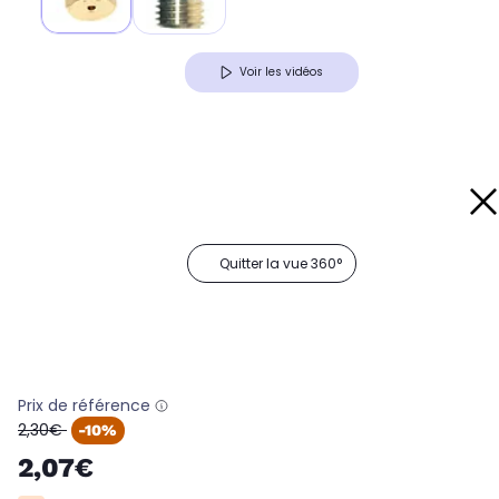
Voir les vidéos
Quitter la vue 360°
Prix de référence
oldPrice
2,30€
-10%
2,07€