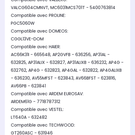
VALCG604CMNVT, MC6031MCS701T - 5400763814
Compatible avec PROLINE:
PGC5060W
Compatible avec DOMEOS:
CGGL13VE-DOM
Compatible avec HAIER:
AC66K31I - 665648, AP2GVFB - 636256, AP31AL -
632825, AP31ALIX - 632827, AP31ALIXB - 636232, AP4G -
632762, AP4G - 632823, AP4GAL - 632822, AP4GALIXB
- 636230, AV55MFST - 623843, AV66BFST - 623816,
AV66PB - 623841
Compatible avec ARDEM EUROSAV:
ARDEM61G - 7718787312
Compatible avec VESTEL:
LT640A - 632482
Compatible avec TECHWOOD:
GT260ASC - 631946