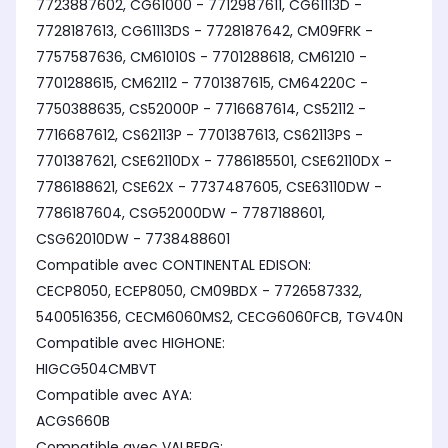
7723887602, CG61000 - 7712987611, CG61113D -
7728187613, CG61113DS - 7728187642, CM09FRK -
7757587636, CM61010S - 7701288618, CM61210 -
7701288615, CM62112 - 7701387615, CM64220C -
7750388635, CS52000P - 7716687614, CS52112 -
7716687612, CS62113P - 7701387613, CS62113PS -
7701387621, CSE62110DX - 7786185501, CSE62110DX -
7786188621, CSE62X - 7737487605, CSE63110DW -
7786187604, CSG52000DW - 7787188601,
CSG62010DW - 7738488601
Compatible avec CONTINENTAL EDISON:
CECP8050, ECEP8050, CM09BDX - 7726587332,
5400516356, CECM6060MS2, CECG6060FCB, TGV40N
Compatible avec HIGHONE:
HIGCG504CMBVT
Compatible avec AYA:
ACGS660B
Compatible avec VALBERG: