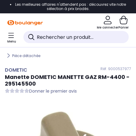
Les meilleures affaires n'attendent pas : découvrez vite notre
Accéder directement à la navigation
sélection à prix bradés.
Accéder directement au contenu
Me connecter
Panier
Accéder directement au pied de page
Menu
Accéder directement au chatbot
Pièce détachée
Réf. 900
0537977
DOMETIC
Manette
DOMETIC
MANETTE GAZ RM-4400 -
295145500
Donner le premier avis