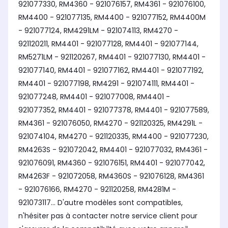
921077330, RM4360 - 921076157, RM4361 - 921076100,
RM4400 - 921077135, RM4400 - 921077152, RM4400M
- 921077124, RM4291LM - 921074113, RM4270 -
921120211, RM4401 - 921077128, RM4401 - 921077144,
RM5271LM - 921120267, RM4401 - 921077130, RM4401 -
921077140, RM4401 - 921077162, RM4401 - 921077192,
RM4401 - 921077198, RM4291 - 921074111, RM4401 -
921077248, RM4401 - 921077008, RM4401 -
921077352, RM4401 - 921077378, RM4401 - 921077589,
RM4361 - 921076050, RM4270 - 921120325, RM4291L -
921074104, RM4270 - 921120335, RM4400 - 921077230,
RM4263S - 921072042, RM4401 - 921077032, RM4361 -
921076091, RM4360 - 921076151, RM4401 - 921077042,
RM4263F - 921072058, RM4360S - 921076128, RM4361
- 921076166, RM4270 - 921120258, RM4281M -
921073117... D'autre modèles sont compatibles,
n'hésiter pas à contacter notre service client pour