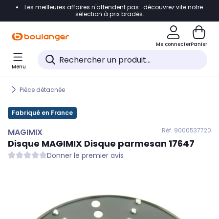
Les meilleures affaires n'attendent pas : découvrez vite notre
Accéder directement à la navigation
sélection à prix bradés.
Accéder directement au contenu
Me connecter
Panier
Accéder directement au pied de page
Menu
Accéder directement au chatbot
Pièce détachée
Fabriqué en France
Réf. 900
0537720
MAGIMIX
Disque
MAGIMIX
Disque parmesan 17647
Donner le premier avis