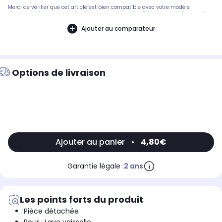
Merci de vérifier que cet article est bien compatible avec votre modèle
d'appareil. Notre service client peut vous conseiller. .Pièce compatible avec les
marques : BOSCH.Compatible avec les modèles suivants : NEFF:
S4132B0/11BOSCH: SMI502101, SMI5042FF03, SMS2100, SMS4031FF/01, SMS5021,
Ajouter au comparateur
SMS5021/01, SMS5021/03, SMS5052FF, SMS6702FF03, SMS7100, SN54220/03,
SMI2016FF/14, SMS4442FF14, SMS6502SIEMENS: SN152300, SN23312FF14,
SN23570FF, SN53200FF, SN53300DE DIETRICH: VD1641F12, 6151A, VB7641F1
Options de livraison
Ajouter au panier
•
4,80€
Garantie légale :
2 ans
Les points forts du produit
Pièce détachée