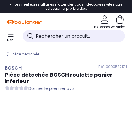
Les meilleures affaires n'attendent pas : découvrez vite notre
Accéder directement à la navigation
sélection à prix bradés.
Accéder directement au contenu
Me connecter
Panier
Accéder directement au pied de page
Menu
Accéder directement au chatbot
Pièce détachée
Réf. 900
0537174
BOSCH
Pièce détachée
BOSCH
roulette panier
inferieur
Donner le premier avis