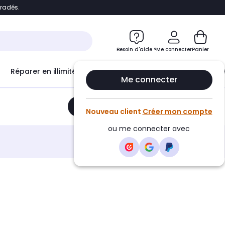
bradés.
e
Accéder directement au chatbot
Besoin d'aide ?
Me connecter
Panier
Réparer en illimité avec
Le Club Infinity
Econ
Me connecter
Ajouter au panier
•
67,50€
Nouveau client
Créer mon compte
ou me connecter avec