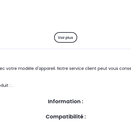
Voir plus
c votre modèle d'appareil. Notre service client peut vous consei
 groupe : SCHOLTES le produit : .
Information :
Compatibilité :