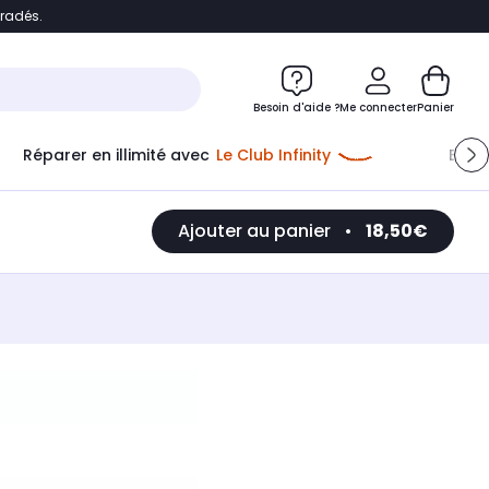
bradés.
e
Accéder directement au chatbot
Besoin d'aide ?
Me connecter
Panier
Réparer en illimité avec
Le Club Infinity
Econ
Ajouter au panier
•
18,50€