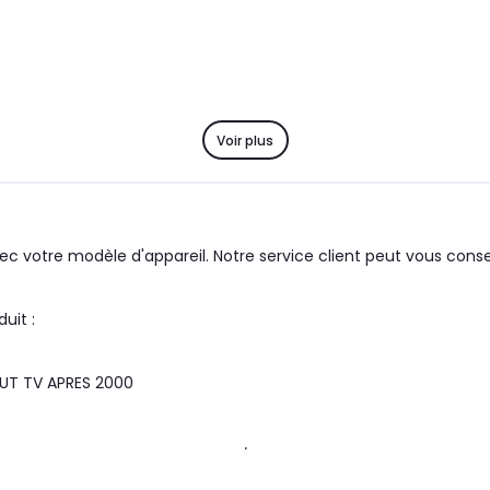
Voir plus
c votre modèle d'appareil. Notre service client peut vous consei
upe : SAMSUNG le produit :
T TV APRES 2000
.