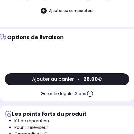
d'appareil. Notre service client peut vous conseiller. .Pièce compatible avec les
marques : LG.Pièce générique ou bien la compatibilité n'a pas été encore
définie. Veuillez nous contacter si vous avez un doute avant l'achat.
Ajouter au comparateur
Options de livraison
Ajouter au panier
•
26,00€
Garantie légale :
2 ans
Les points forts du produit
Kit de réparation
Pour : Téléviseur