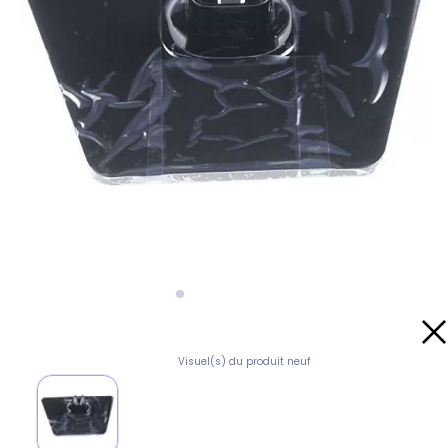
Visuel(s) du produit neuf