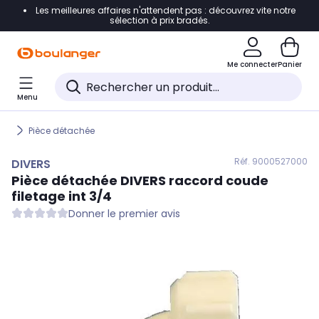
Les meilleures affaires n'attendent pas : découvrez vite notre
Accéder directement à la navigation
sélection à prix bradés.
Accéder directement au contenu
Me connecter
Panier
Accéder directement au pied de page
Menu
Accéder directement au chatbot
Pièce détachée
Réf. 900
0527000
DIVERS
Pièce détachée
DIVERS
raccord coude
filetage int 3/4
Donner le premier avis