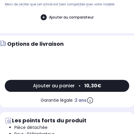
Merci de vérifier que cet article est bien compatible avec votre modèle
d'appareil. Notre service client peut vous conseiller. .Pièce compatible avec les
marques : DIVERS MARQUES.Pièce générique ou bien la compatibilité n'a pas
été encore définie. Veuillez nous contacter si vous avez un doute avant l'achat.
Ajouter au comparateur
Options de livraison
Ajouter au panier
•
10,30€
Garantie légale :
2 ans
Les points forts du produit
Pièce détachée