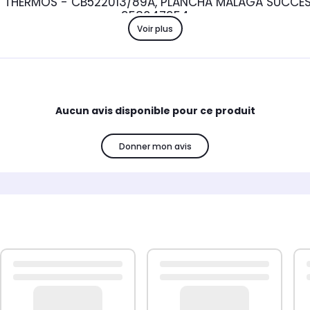
A I THERMOS - CB522013/89A, PLANCHA MALAGA SUCC
958047954
Voir plus
Aucun avis disponible pour ce produit
Donner mon avis