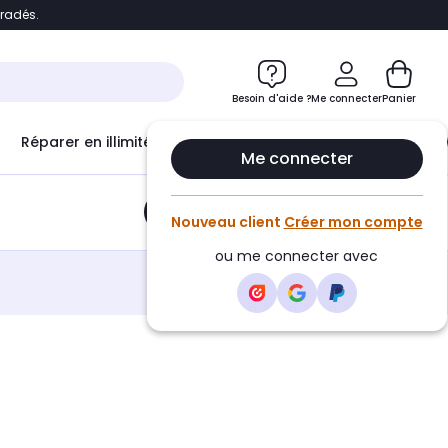
bradés.
e
Accéder directement au chatbot
Besoin d'aide ?
Me connecter
Panier
Réparer en illimité avec
Le Club Infinity
Econ
Me connecter
Ajouter au panier
•
21,10€
Nouveau client
Créer mon compte
ou me connecter avec