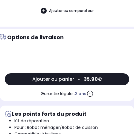
d'appareil. Notre service client peut vous conseiller. .Pièce compatible avec les
marques : MOULINEX.Compatible avec les modèles suivants : TEFAL:
FR495070/87A, FR495070/87B, FR491870/87A, FR495870/87A
Ajouter au comparateur
Options de livraison
Ajouter au panier
•
35,90€
Garantie légale :
2 ans
Les points forts du produit
Kit de réparation
Pour : Robot ménager/Robot de cuisson