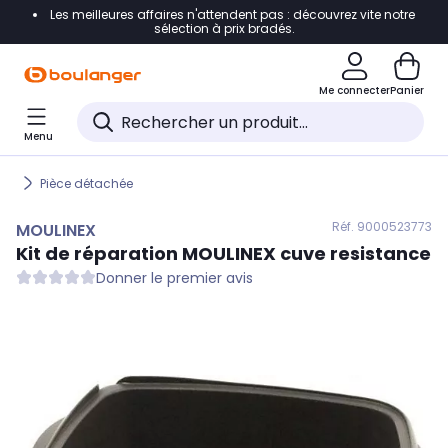
Les meilleures affaires n'attendent pas : découvrez vite notre
Accéder directement à la navigation
sélection à prix bradés.
Accéder directement au contenu
Me connecter
Panier
Accéder directement au pied de page
Menu
Accéder directement au chatbot
Pièce détachée
Réf. 900
0523773
MOULINEX
Kit de réparation
MOULINEX
cuve resistance
Donner le premier avis