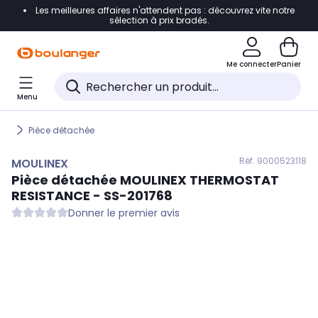
Les meilleures affaires n'attendent pas : découvrez vite notre
Accéder directement à la navigation
sélection à prix bradés.
Accéder directement au contenu
Me connecter
Panier
Accéder directement au pied de page
Menu
Accéder directement au chatbot
Pièce détachée
Réf. 900
0523118
MOULINEX
Pièce détachée
MOULINEX
THERMOSTAT
RESISTANCE - SS-201768
Donner le premier avis