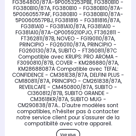
FG364800/87A-9P0053253PBE, FG380B10 -
FG380B10/87A, FG380B10 - FG380B10/87A-
5P0060557PAF, FG380B10 - FG380B10/87A-
5P0060557PBJ, FG381816 - FG381816/87A,
FG381A10 - FG381A10/87A, FG381A10 -
FG381A10/87A-QP0059210PJO, FT362811 -
FT362811/87B, NOVEO - FG190110/87A,
PRINCIPIO - FG260110/87A, PRINCIPIO -
FG260130/87A, SUBITO - FT360811/87C
Compatible avec KRUPS:
PRO AROMA -
F3090810/87B, COVER - KM286880/87A,
KM28688087A
Compatible avec TEFAL:
CONFIDENCE - CM361E38/87A, DELFINI PLUS -
CM180811/87A, PRINCIPIO - CM261838/87A,
REVEILCAFE - CM450800/87A, SUBITO -
CI360812/87B, SUBITO GRANDE -
CM3618KR/87A, SUBITO MUG -
CM290838/87A... D'autre modèles sont
compatibles, n'hésiter pas à contacter
notre service client pour s'assurer de la
compatibilté avec votre appareil.
Voir plus