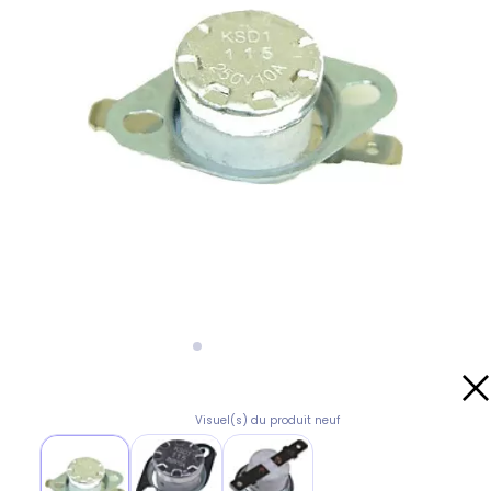
Visuel(s) du produit neuf