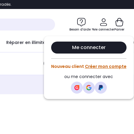
bradés.
e
Accéder directement au chatbot
Besoin d'aide ?
Me connecter
Panier
Réparer en illimité avec
Le Club Infinity
Econ
Me connecter
Ajouter au panier
•
7,50€
Nouveau client
Créer mon compte
ou me connecter avec