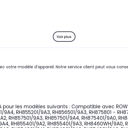
Voir plus
c votre modèle d'appareil. Notre service client peut vous consei
A
pour les modèles suivants :
Compatible avec ROW
/9A4, RH855201/9A3, RH856501/9A3, RH875801 - RH87
A2, RH857501/9A3, RH857501/9A4, RH875401/9A0, RH
A4, RH855401/9A2, RH855401/9A3, RH8460WH/9A0, RH