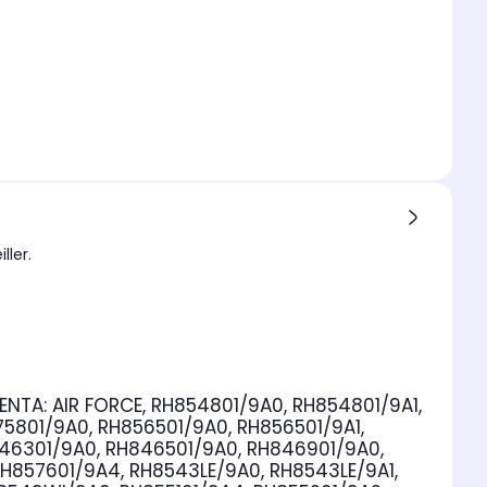
ller.
ENTA:
AIR FORCE, RH854801/9A0, RH854801/9A1,
5801/9A0, RH856501/9A0, RH856501/9A1,
846301/9A0, RH846501/9A0, RH846901/9A0,
857601/9A4, RH8543LE/9A0, RH8543LE/9A1,