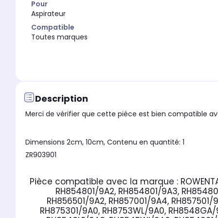
Pour
Aspirateur
Compatible
Toutes marques
Description
Merci de vérifier que cette pièce est bien compatible ave
Dimensions 2cm, 10cm, Contenu en quantité: 1
ZR903901
Pièce compatible avec la marque : ROWENT
RH854801/9A2, RH854801/9A3, RH854801
RH856501/9A2, RH857001/9A4, RH857501/9
RH875301/9A0, RH8753WL/9A0, RH8548GA/9