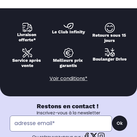
Le Club Infinity
Livraison 
Retours sous 15 
offerte*
jours
Boulanger Drive
Service après 
Meilleurs prix 
vente
garantis
Voir conditions*
Restons en contact !
Inscrivez-vous à la newsletter
Ok