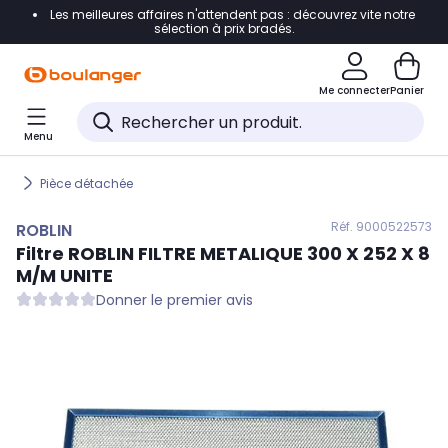
Les meilleures affaires n'attendent pas : découvrez vite notre
Accéder directement à la navigation
sélection à prix bradés.
Accéder directement au contenu
Me connecter
Panier
Accéder directement au pied de page
Menu
Accéder directement au chatbot
Pièce détachée
Réf. 900
0522573
ROBLIN
Filtre
ROBLIN
FILTRE METALIQUE 300 X 252 X 8
M/M UNITE
Donner le premier avis