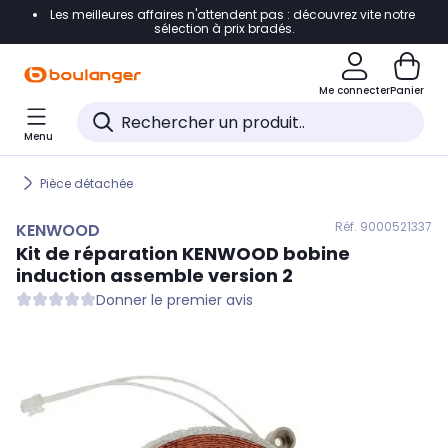
Les meilleures affaires n'attendent pas : découvrez vite notre
Accéder directement à la navigation
sélection à prix bradés.
Accéder directement au contenu
Me connecter
Panier
Accéder directement au pied de page
Menu
Accéder directement au chatbot
Pièce détachée
Réf. 900
0521337
KENWOOD
Kit de réparation
KENWOOD
bobine
induction assemble version 2
Donner le premier avis