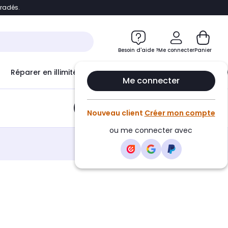
bradés.
e
Accéder directement au chatbot
Besoin d'aide ?
Me connecter
Panier
Réparer en illimité avec
Le Club Infinity
Econ
Me connecter
Ajouter au panier
•
4,70€
Nouveau client
Créer mon compte
ou me connecter avec