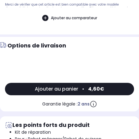
Merci de vérifier que cet article est bien compatible avec votre modèle
d'appareil. Notre service client peut vous conseiller. .Pièce compatible avec les
marques : KENWOOD.Compatible avec les modèles suivants : KENWOOD: KM200,
KM800, KM300, AT338, KM816, AT938, AT338 - AWAT338B01, AT338 - AWAT338B02,
Ajouter au comparateur
AT334 - AWAT334001, AT337 - AWAT337B02, AT339 - AWAT339001, AT339 -
AWAT339B01
Options de livraison
Ajouter au panier
•
4,60€
Garantie légale :
2 ans
Les points forts du produit
Kit de réparation