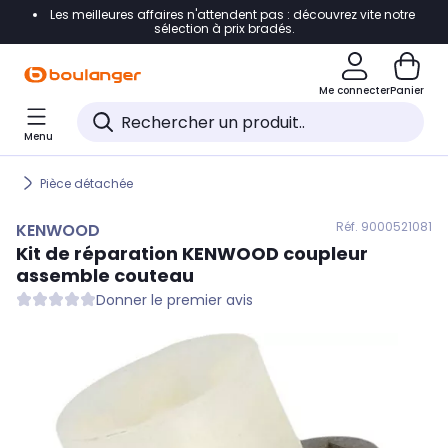
Les meilleures affaires n'attendent pas : découvrez vite notre
Accéder directement à la navigation
sélection à prix bradés.
Accéder directement au contenu
Me connecter
Panier
Accéder directement au pied de page
Menu
Accéder directement au chatbot
Pièce détachée
Réf. 900
0521081
KENWOOD
Kit de réparation
KENWOOD
coupleur
assemble couteau
Donner le premier avis