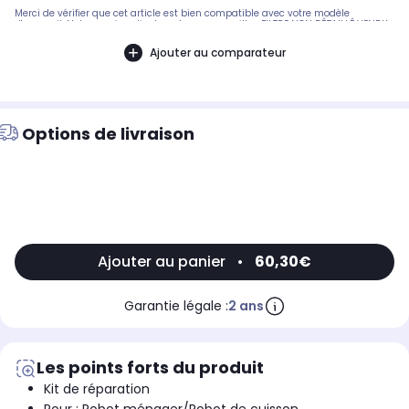
Merci de vérifier que cet article est bien compatible avec votre modèle
d'appareil. Notre service client peut vous conseiller. FILTRE NON DÉTAILLÉ.VENDU
AVEC LE COUVERCLE.Pièce compatible avec les marques : KENWOOD.Compatible
avec le modèle suivant : KENWOOD: DF550
Ajouter au comparateur
Options de livraison
Ajouter au panier
•
60,30€
Garantie légale :
2 ans
Les points forts du produit
Kit de réparation