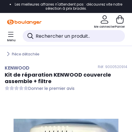
Les meilleures affaires n'attendent pas : découvrez vite notre
Accéder directement à la navigation
sélection à prix bradés.
Accéder directement au contenu
Me connecter
Panier
Accéder directement au pied de page
Menu
Accéder directement au chatbot
Pièce détachée
Réf. 900
0520914
KENWOOD
Kit de réparation
KENWOOD
couvercle
assemble + filtre
Donner le premier avis