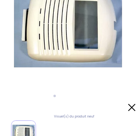
Visuel(s) du produit neuf