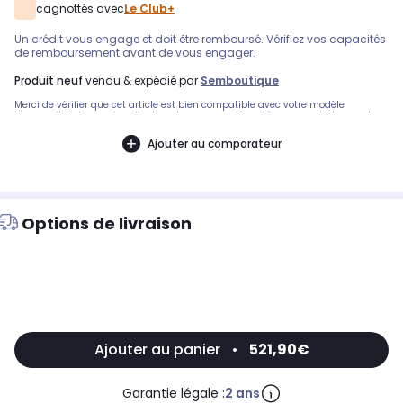
cagnottés avec
Le Club+
Un crédit vous engage et doit être remboursé. Vérifiez vos capacités
de remboursement avant de vous engager.
produit neuf
vendu & expédié par
Semboutique
Merci de vérifier que cet article est bien compatible avec votre modèle
d'appareil. Notre service client peut vous conseiller. .Pièce compatible avec les
marques : LG.Compatible avec le modèle suivant : LG: AUUW246DATTENTION !
Les pièces commandées spécifiquement ou programmées, à votre demande,
Ajouter au comparateur
pour votre appareil, ne pourront être reprises. D'autre part, nous rappelons que
les articles électriques, techniques, doivent être en parfait état d'origine. Il est
primordial de ne pas les déballer, brancher, afin d'effectuer des tests sur votre
appareil, car cela peut les détériorer durablement : traces visibles de montage,
dégâts électriques .
Options de livraison
Ajouter au panier
•
521,90€
Garantie légale :
2 ans