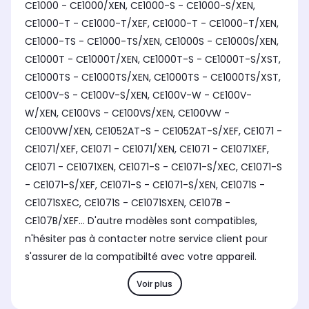
CE1000 - CE1000/XEN, CE1000-S - CE1000-S/XEN,
CE1000-T - CE1000-T/XEF, CE1000-T - CE1000-T/XEN,
CE1000-TS - CE1000-TS/XEN, CE1000S - CE1000S/XEN,
CE1000T - CE1000T/XEN, CE1000T-S - CE1000T-S/XST,
CE1000TS - CE1000TS/XEN, CE1000TS - CE1000TS/XST,
CE100V-S - CE100V-S/XEN, CE100V-W - CE100V-
W/XEN, CE100VS - CE100VS/XEN, CE100VW -
CE100VW/XEN, CE1052AT-S - CE1052AT-S/XEF, CE1071 -
CE1071/XEF, CE1071 - CE1071/XEN, CE1071 - CE1071XEF,
CE1071 - CE1071XEN, CE1071-S - CE1071-S/XEC, CE1071-S
- CE1071-S/XEF, CE1071-S - CE1071-S/XEN, CE1071S -
CE1071SXEC, CE1071S - CE1071SXEN, CE107B -
CE107B/XEF... D'autre modèles sont compatibles,
n'hésiter pas à contacter notre service client pour
s'assurer de la compatibilté avec votre appareil.
Voir plus