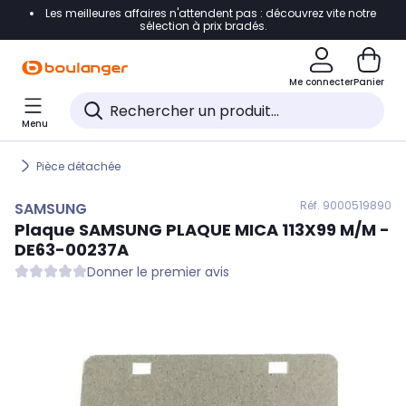
Les meilleures affaires n'attendent pas : découvrez vite notre
Accéder directement à la navigation
sélection à prix bradés.
Accéder directement au contenu
Me connecter
Panier
Accéder directement au pied de page
Menu
Accéder directement au chatbot
Pièce détachée
Réf. 900
0519890
SAMSUNG
Plaque
SAMSUNG
PLAQUE MICA 113X99 M/M -
DE63-00237A
Donner le premier avis