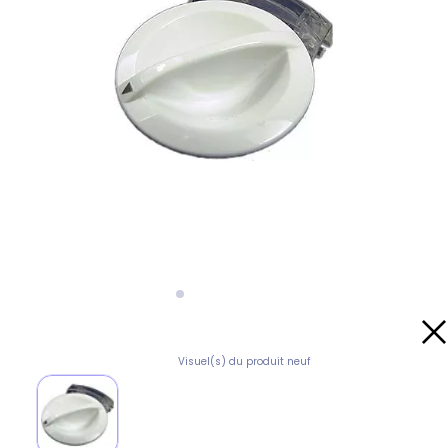
Visuel(s) du produit neuf