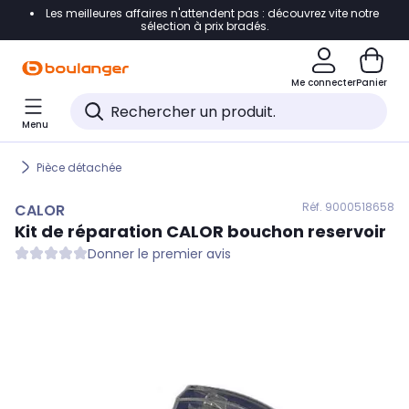
Les meilleures affaires n'attendent pas : découvrez vite notre
Accéder directement à la navigation
sélection à prix bradés.
Accéder directement au contenu
Me connecter
Panier
Accéder directement au pied de page
Menu
Accéder directement au chatbot
Pièce détachée
Réf. 900
0518658
CALOR
Kit de réparation
CALOR
bouchon reservoir
Donner le premier avis