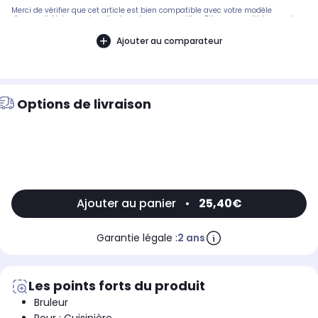
Merci de vérifier que cet article est bien compatible avec votre modèle
d'appareil. Notre service client peut vous conseiller. .Pièce compatible avec les
marques : INDESIT.Compatible avec le modèle suivant : INDESIT: I6M6HAGXFR
Ajouter au comparateur
Options de livraison
Ajouter au panier
•
25,40€
Garantie légale :
2 ans
Les points forts du produit
Bruleur