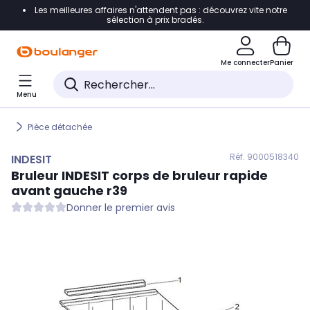
Les meilleures affaires n'attendent pas : découvrez vite notre
Accéder directement à la navigation
sélection à prix bradés.
Accéder directement au contenu
Me connecter
Panier
Accéder directement au pied de page
Menu
Accéder directement au chatbot
Pièce détachée
Réf. 900
0518340
INDESIT
Bruleur
INDESIT
corps de bruleur rapide
avant gauche r39
Donner le premier avis