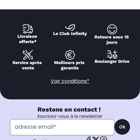
Le Club Infinity
Livraison 
Retours sous 15 
offerte*
jours
Boulanger Drive
Service après 
Meilleurs prix 
vente
garantis
Voir conditions*
Restons en contact !
Inscrivez-vous à la newsletter
Ok