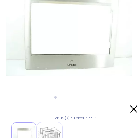
Visuel(s) du produit neuf