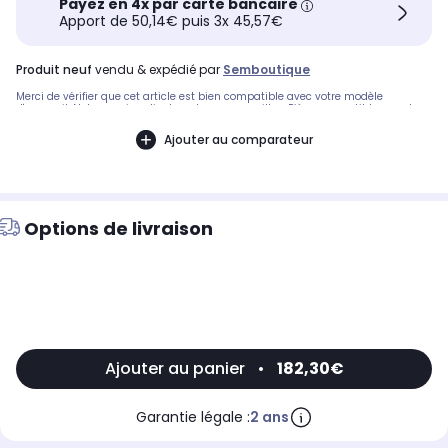
Payez en 4x par carte bancaire
Apport de 50,14€ puis 3x 45,57€
produit neuf
vendu & expédié par
Semboutique
Merci de vérifier que cet article est bien compatible avec votre modèle
d'appareil. Notre service client peut vous conseiller. .Pièce compatible avec les
marques : SCHOLTES.Compatible avec le modèle suivant : SCHOLTES: BC99PXA
Ajouter au comparateur
Options de livraison
Ajouter au panier
•
182,30€
Garantie légale :
2 ans