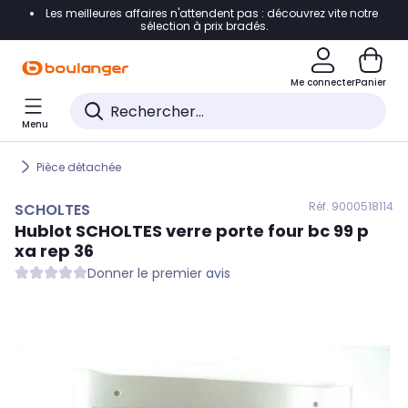
Les meilleures affaires n'attendent pas : découvrez vite notre
Accéder directement à la navigation
sélection à prix bradés.
Accéder directement au contenu
Me connecter
Panier
Accéder directement au pied de page
Menu
Accéder directement au chatbot
Pièce détachée
Réf. 900
0518114
SCHOLTES
Hublot
SCHOLTES
verre porte four bc 99 p
xa rep 36
Donner le premier avis