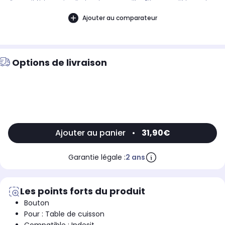
d'appareil. Notre service client peut vous conseiller. .Pièce compatible avec les
marques : INDESIT.Compatible avec les modèles suivants : INDESIT: VRM 640 M
C - F074066, 44530730000
Ajouter au comparateur
Options de livraison
Ajouter au panier
•
31,90€
Garantie légale :
2 ans
Les points forts du produit
Bouton
Pour : Table de cuisson