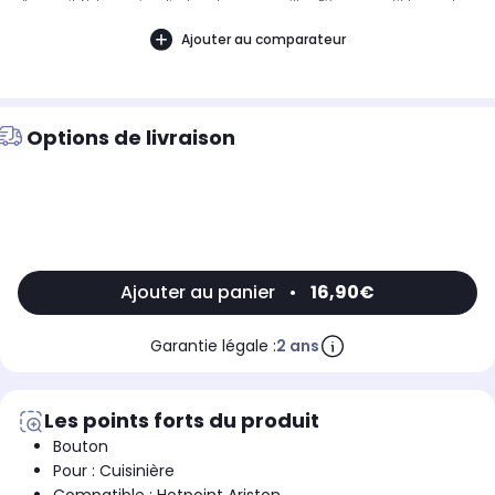
d'appareil. Notre service client peut vous conseiller. .Pièce compatible avec les
marques : ARISTON.Compatible avec le modèle suivant : ARISTON: CG64SG1W
Ajouter au comparateur
Options de livraison
Ajouter au panier
•
16,90€
Garantie légale :
2 ans
Les points forts du produit
Bouton
Pour : Cuisinière