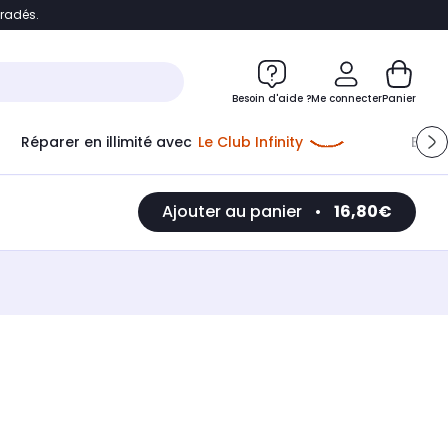
bradés.
e
Accéder directement au chatbot
Besoin d'aide ?
Me connecter
Panier
Réparer en illimité avec
Le Club Infinity
Econ
Ajouter au panier
•
16,80€