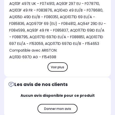
AQ113F 497E UK - F074913, AQ93F 297 EU - F078710,
AQ103F 49 FR - F083876, AQ104D 49 EU/B - F078680,
AQ105D 49D EU/B - F080351, AQD1071D 69 EU/A -
F085836, AQD970F 69 (EU) - F084812, AQ94F 29D EU -
F084599, AQ93F 49 FR - F085837, AQD1171D 69ID EU/A
- F088795, AQD1171D 697ID EU/A - F088851, AQD1071D
697 EU/A - F153059, AQD1171D 697ID EU/B - F154653
Compatible avec ARISTON:
AQ113D 697D AG - F154598
Voir plus
Les avis de nos clients
Aucun avis disponible pour ce produit
Donner mon avis