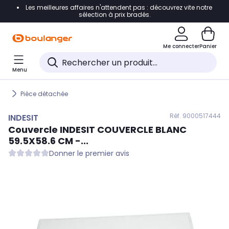
Les meilleures affaires n'attendent pas : découvrez vite notre
Accéder directement à la navigation
sélection à prix bradés.
Accéder directement au contenu
Me connecter
Panier
Accéder directement au pied de page
Menu
Accéder directement au chatbot
Pièce détachée
Réf. 900
0517444
INDESIT
Couvercle
INDESIT
COUVERCLE BLANC
59.5X58.6 CM -...
Donner le premier avis