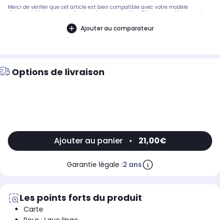
Merci de vérifier que cet article est bien compatible avec votre modèle
d'appareil. Notre service client peut vous conseiller. .Pièce compatible avec les
marques : ARISTON.Compatible avec le modèle suivant : ARISTON: AL108X
Ajouter au comparateur
Options de livraison
Ajouter au panier
•
21,00€
Garantie légale :
2 ans
Les points forts du produit
Carte