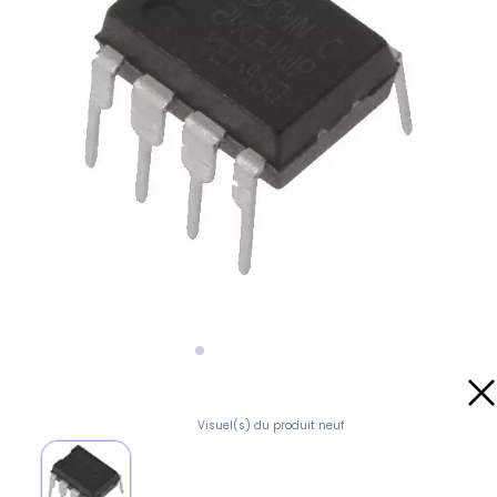
Visuel(s) du produit neuf