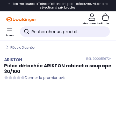
Les meilleures affaires n'attendent pas : découvrez vite notre
Accéder directement à la navigation
sélection à prix bradés.
Accéder directement au contenu
Me connecter
Panier
Accéder directement au pied de page
Menu
Accéder directement au chatbot
Pièce détachée
Réf. 900
0516724
ARISTON
Pièce détachée
ARISTON
robinet a soupape
30/100
Donner le premier avis