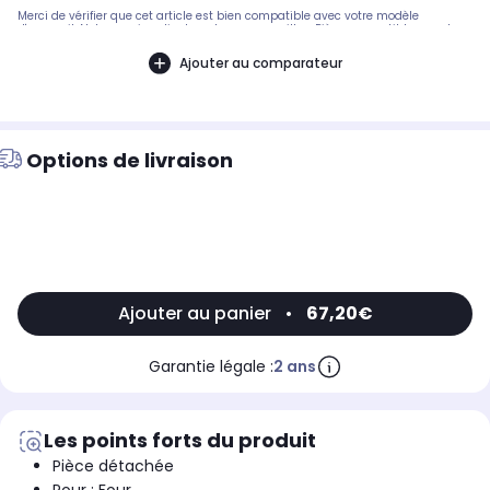
Merci de vérifier que cet article est bien compatible avec votre modèle
d'appareil. Notre service client peut vous conseiller. .Pièce compatible avec les
marques : ARISTON.Compatible avec le modèle suivant : SCHOLTES: CI56MW -
34635
Ajouter au comparateur
Options de livraison
Ajouter au panier
•
67,20€
Garantie légale :
2 ans
Les points forts du produit
Pièce détachée