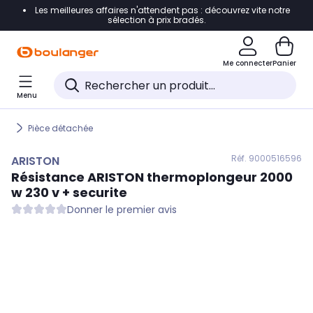
Les meilleures affaires n'attendent pas : découvrez vite notre
Accéder directement à la navigation
sélection à prix bradés.
Accéder directement au contenu
Me connecter
Panier
Accéder directement au pied de page
Menu
Accéder directement au chatbot
Pièce détachée
Réf. 900
0516596
ARISTON
Résistance
ARISTON
thermoplongeur 2000
w 230 v + securite
Donner le premier avis