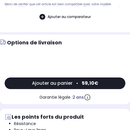
Merci de vérifier que cet article est bien compatible avec votre modèle
d'appareil. Notre service client peut vous conseiller. .Pièce compatible avec les
marques : ARISTON.Compatible avec les modèles suivants : ARISTON: TX80FR,
TX90, ATL53BRANDT: 855TVA - 0110607J
Ajouter au comparateur
Options de livraison
Ajouter au panier
•
59,10€
Garantie légale :
2 ans
Les points forts du produit
Résistance