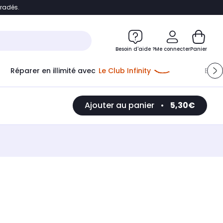
bradés.
e
Accéder directement au chatbot
Besoin d'aide ?
Me connecter
Panier
Réparer en illimité avec
Le Club Infinity
Econ
Ajouter au panier
•
5,30€