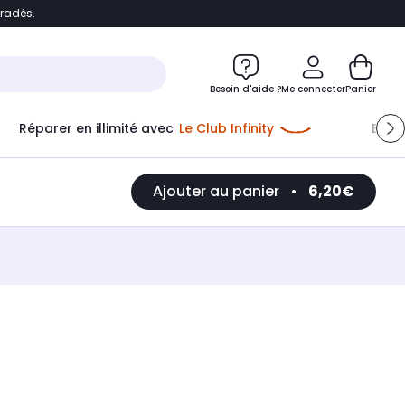
bradés.
e
Accéder directement au chatbot
Besoin d'aide ?
Me connecter
Panier
Réparer en illimité avec
Le Club Infinity
Econ
Ajouter au panier
•
6,20€