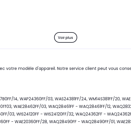
Voir plus
ec votre modèle d'appareil. Notre service client peut vous consei
7B0FF/14, WAP24360FF/03, WAS24381FF/24, WM14S381FF/20, WAE
0ff03, WAE28462FF/03, WAQ28461FF - WAQ28461FF/12, WAQ283
F/03, WIS24120FF - WIS24120FF/32, WAQ24362FF - WAQ24362FF
0FF - WAE20360FF/28, WAQ28490FF - WAQ28490FF/01, WAE2836