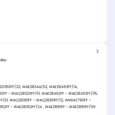
ller.
20360FF/23, WAE2834A/02, WAE28463FF/14,
20FF - WAQ28320FF/01, WAE28462FF - WAE28462FF/05,
/01, WAQ28361FF - WAQ28361FF/12, WM14S790FF -
2FF - WAE28362FF/24 , WAE28161FF - WAE28161FF/09