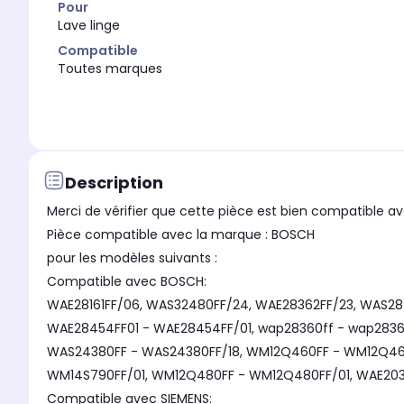
Pour
Lave linge
Compatible
Toutes marques
Description
Merci de vérifier que cette pièce est bien compatible av
Pièce compatible avec la marque : BOSCH
pour les modèles suivants :
Compatible avec BOSCH:
WAE28161FF/06, WAS32480FF/24, WAE28362FF/23, WAS28
WAE28454FF01 - WAE28454FF/01, wap28360ff - wap2836
WAS24380FF - WAS24380FF/18, WM12Q460FF - WM12Q460F
WM14S790FF/01, WM12Q480FF - WM12Q480FF/01, WAE2036
Compatible avec SIEMENS: