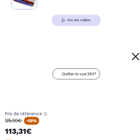
Voir les vidéos
Quitter la vue 360°
Prix de référence
oldPrice
125,90€
-10%
113,31€