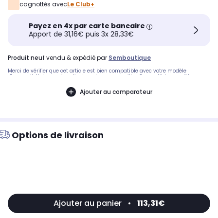
cagnottés avec
Le Club+
Payez en 4x par carte bancaire
Apport de 31,16€ puis 3x 28,33€
produit neuf
vendu & expédié par
Semboutique
Merci de vérifier que cet article est bien compatible avec votre modèle
d'appareil. Notre service client peut vous conseiller. Compatibles modèles
Dyson :SV06 - SV09.Pièce compatible avec les marques : DYSON.Compatible
avec les modèles suivants : DYSON: SV06, DC62, DC58, V6 FLUFFY, DC59 ANIMAL,
Ajouter au comparateur
DC62 ANIMAL PRO EURO - 6495201 FM4EU, DC62 EXTRA EU - 21621301 PW8EU,
SV03 MULTIFLOOR EU - 21671801 RE4EU, SV03ORIGINEU - 21671501 RE3EU,
SV09FLUFFYEU - 21587101 RD8EU, V6FLUFFY PLUS EU SV06JM7EU - 20598401, SV03
CORDFREEEXTRAVIVALP: V6
Options de livraison
Ajouter au panier
•
113,31€