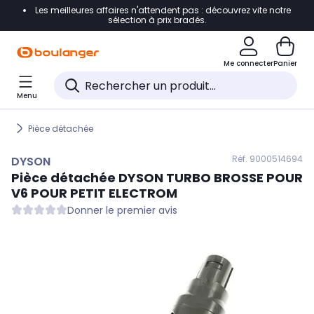
Les meilleures affaires n'attendent pas : découvrez vite notre
Accéder directement à la navigation
sélection à prix bradés.
Accéder directement au contenu
Me connecter
Panier
Accéder directement au pied de page
Menu
Accéder directement au chatbot
Pièce détachée
Réf. 900
0514694
DYSON
Pièce détachée
DYSON
TURBO BROSSE POUR
V6 POUR PETIT ELECTROM
Donner le premier avis