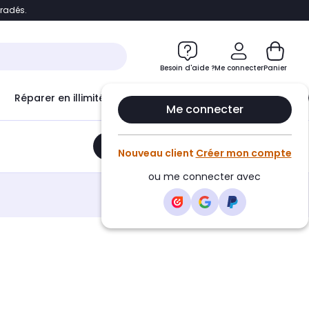
bradés.
e
Accéder directement au chatbot
Besoin d'aide ?
Me connecter
Panier
Réparer en illimité avec
Le Club Infinity
Econ
Me connecter
Ajouter au panier
•
30,70€
Nouveau client
Créer mon compte
ou me connecter avec