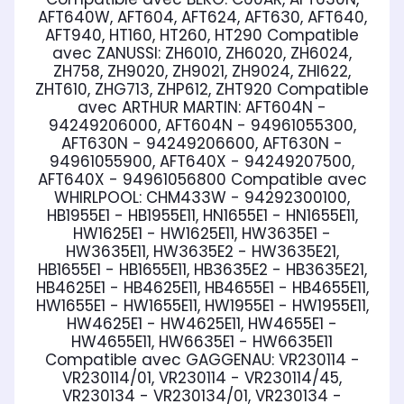
AFT640W, AFT604, AFT624, AFT630, AFT640,
AFT940, HT160, HT260, HT290
Compatible
avec ZANUSSI:
ZH6010, ZH6020, ZH6024,
ZH758, ZH9020, ZH9021, ZH9024, ZHI622,
ZHT610, ZHG713, ZHP612, ZHT920
Compatible
avec ARTHUR MARTIN:
AFT604N -
94249206000, AFT604N - 94961055300,
AFT630N - 94249206600, AFT630N -
94961055900, AFT640X - 94249207500,
AFT640X - 94961056800
Compatible avec
WHIRLPOOL:
CHM433W - 94292300100,
HB1955E1 - HB1955E11, HN1655E1 - HN1655E11,
HW1625E1 - HW1625E11, HW3635E1 -
HW3635E11, HW3635E2 - HW3635E21,
HB1655E1 - HB1655E11, HB3635E2 - HB3635E21,
HB4625E1 - HB4625E11, HB4655E1 - HB4655E11,
HW1655E1 - HW1655E11, HW1955E1 - HW1955E11,
HW4625E1 - HW4625E11, HW4655E1 -
HW4655E11, HW6635E1 - HW6635E11
Compatible avec GAGGENAU:
VR230114 -
VR230114/01, VR230114 - VR230114/45,
VR230134 - VR230134/01, VR230134 -