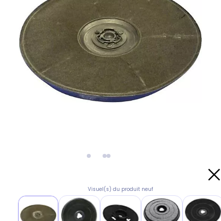
Visuel(s) du produit neuf