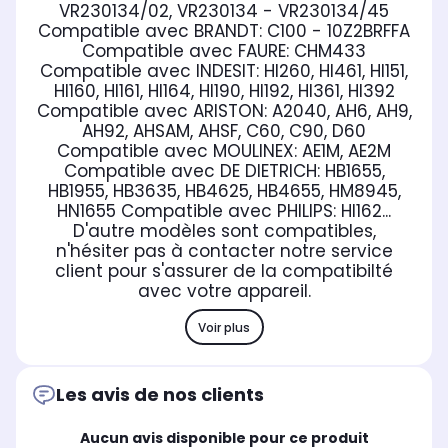
VR230134/02, VR230134 - VR230134/45
Compatible avec BRANDT:
C100 - 10Z2BRFFA
Compatible avec FAURE:
CHM433
Compatible avec INDESIT:
HI260, HI461, HI151,
HI160, HI161, HI164, HI190, HI192, HI361, HI392
Compatible avec ARISTON:
A2040, AH6, AH9,
AH92, AHSAM, AHSF, C60, C90, D60
Compatible avec MOULINEX:
AE1M, AE2M
Compatible avec DE DIETRICH:
HB1655,
HB1955, HB3635, HB4625, HB4655, HM8945,
HN1655
Compatible avec PHILIPS:
HI162...
D'autre modèles sont compatibles,
n'hésiter pas à contacter notre service
client pour s'assurer de la compatibilté
avec votre appareil.
Voir plus
Les avis de nos clients
Aucun avis disponible pour ce produit