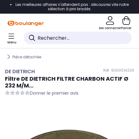
Les meilleures affaires n'attendent pas : découvrez vite notre
Accéder directement à la navigation
sélection à prix bradés.
Accéder directement au contenu
Me connecter
Panier
Accéder directement au pied de page
Menu
Accéder directement au chatbot
Pièce détachée
Réf. 900
0514329
DE DIETRICH
Filtre
DE DIETRICH
FILTRE CHARBON ACTIF Ø
232 M/M...
Donner le premier avis