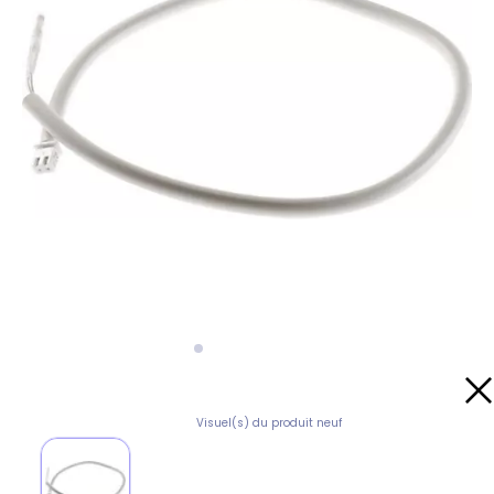
Visuel(s) du produit neuf