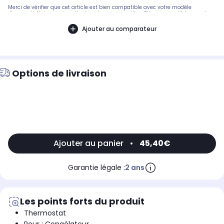
Merci de vérifier que cet article est bien compatible avec votre modèle
d'appareil. Notre service client peut vous conseiller. .Pièce compatible avec les
marques : LIEBHERR.Compatible avec le modèle suivant : LIEBHERR: SBNES2900-
20C-08
Ajouter au comparateur
Options de livraison
Ajouter au panier
•
45,40€
Garantie légale :
2 ans
Les points forts du produit
Thermostat