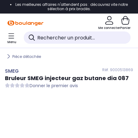
Les meilleures affaires n'attendent pas : découvrez vite notre
Accéder directement à la navigation
sélection à prix bradés.
Accéder directement au contenu
Me connecter
Panier
Accéder directement au pied de page
Menu
Accéder directement au chatbot
Pièce détachée
Réf. 900
0513869
SMEG
Bruleur
SMEG
injecteur gaz butane dia 087
Donner le premier avis