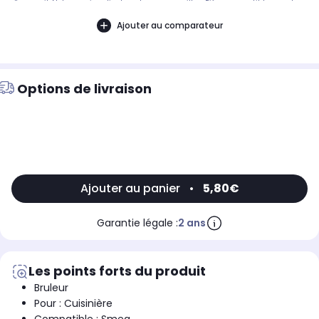
d'appareil. Notre service client peut vous conseiller. .Pièce compatible avec les
marques : SMEG.Compatible avec les modèles suivants : SMEG: 94326438101,
G5714CCW, PV175CB, PX1402FAURE: CGC4010, CMC4012W - 94326536600,
Ajouter au comparateur
CGC4012S - 94326486001, CGC4010W - 94326464402ARTHUR MARTIN:
G5713CCW - 943264659-01
Options de livraison
Ajouter au panier
•
5,80€
Garantie légale :
2 ans
Les points forts du produit
Bruleur
Pour : Cuisinière