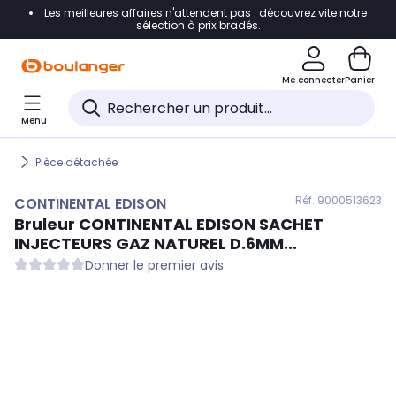
Les meilleures affaires n'attendent pas : découvrez vite notre
Accéder directement à la navigation
sélection à prix bradés.
Accéder directement au contenu
Me connecter
Panier
Accéder directement au pied de page
Menu
Accéder directement au chatbot
Pièce détachée
Réf. 900
0513623
CONTINENTAL EDISON
Bruleur
CONTINENTAL EDISON
SACHET
INJECTEURS GAZ NATUREL D.6MM...
Donner le premier avis