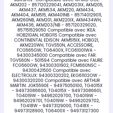
AKM202 - 857120229041, AKM203IX, AKM205,
AKM437, AKM534, AKM220, AKM434,
AKM404, AKM515, AKM401NB - 857140129011,
AKM260NB, AKM201, AKM220IX, AKM434WH,
AKM436, AKM203/NB - 857120329020,
857151529050
Compatible avec IKEA:
HOB210AN, HOBG11S
Compatible avec
CONTINENTAL EDISON:
AKM515IX, HOBG21,
AKM220WH, TGVS50N, ACCESSOIRE,
FCG565GW, TG6400X, FCG61001WA -
94300345000
Compatible avec FAR:
TGVS60N - 501594
Compatible avec FAURE:
FCG560GW, 94300301902, FCM660NSC -
94300421500
Compatible avec
ELECTROLUX:
94300320202, EKG61102OW -
94300320200
Compatible avec ARTHUR
MARTIN:
JGK5590E - 94975050100, TG4015X
- 94973086600, TG4015X - 94973086601,
TG4019W - 94962029700, TG4019W -
94962029701, TG4019W - 94962029702,
TG418W - 94973129000, TG418X -
94973128900, TG6400X - 94973127300