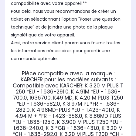
compatibilité avec votre appareil.**
Pour cela, nous vous recommandons de créer un
ticket en sélectionnant l'option "Poser une question
technique" et de joindre une photo de la plaque
signalétique de votre appareil.
Ainsi, notre service client pourra vous fournir toutes
les informations nécessaires pour garantir une
commande optimale.
Pièce compatible avec la marque :
KARCHER
pour les modèles suivants :
Compatible avec KARCHER:
K 3.20 M PLUS T
250 *EU - 1.636-291.0, K 4.91M *EU - 1.636-
700.0, 1636700, K491MD, K 4.20 M PLUS T250
*EU - 1.636-582.0, K 3.97M PL *FR - 1.636-
282.0, K 4.98MD-PLUS *EU - 1.423-401.0, K
4.94 M + *FR - 1.423-358.0, K 3.86MD PLUS
*EU - 1.636-125.0, K 3.900 M PLUS T250 *EU -
1.636-240.0, K 3 *GB - 1.636-431.0, K 3.20 M
*CH - 1.636-292.0, K 3.20 M PLUS T200 *CH -