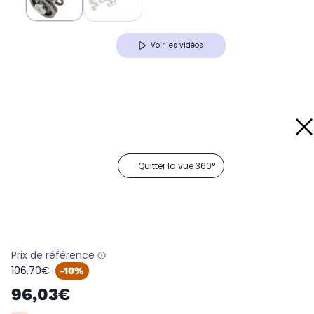
Voir les vidéos
Quitter la vue 360°
Prix de référence
oldPrice
106,70€
-10%
96,03€