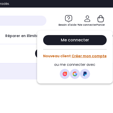
bradés.
e
Accéder directement au chatbot
Besoin d'aide ?
Me connecter
Panier
Réparer en illimité avec
Le Club Infinity
Econ
Me connecter
Ajouter au panier
•
14,70€
Nouveau client
Créer mon compte
ou me connecter avec