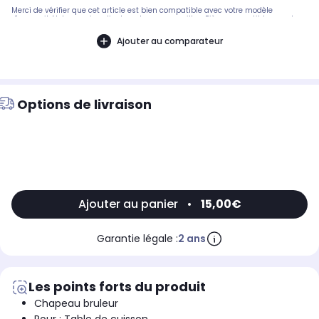
Merci de vérifier que cet article est bien compatible avec votre modèle
d'appareil. Notre service client peut vous conseiller. .Pièce compatible avec les
marques : GORENJE.Compatible avec les modèles suivants : GORENJE: GC640AC,
PVK61S-1V
Ajouter au comparateur
Options de livraison
Ajouter au panier
•
15,00€
Garantie légale :
2 ans
Les points forts du produit
Chapeau bruleur