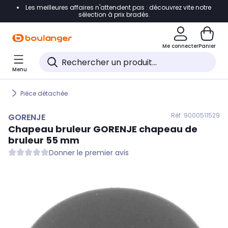
Les meilleures affaires n'attendent pas : découvrez vite notre
Accéder directement à la navigation
sélection à prix bradés.
Accéder directement au contenu
Me connecter
Panier
Accéder directement au pied de page
Menu
Accéder directement au chatbot
Pièce détachée
Réf. 900
0511529
GORENJE
Chapeau bruleur
GORENJE
chapeau de
bruleur 55 mm
Donner le premier avis