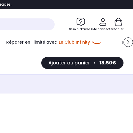
bradés.
e
Accéder directement au chatbot
Besoin d'aide ?
Me connecter
Panier
Réparer en illimité avec
Le Club Infinity
Econ
Ajouter au panier
•
18,50€