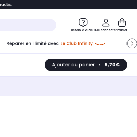
bradés.
e
Accéder directement au chatbot
Besoin d'aide ?
Me connecter
Panier
Réparer en illimité avec
Le Club Infinity
Econ
Ajouter au panier
•
5,70€