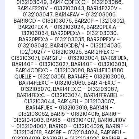
0132103049, BAR14CDFEX:C - 0132103066,
BAR14F220V - 0132103043, BAR14F220V -
0132103047, BAR14FAV - 0132103006,
BAR18CD - 0132103076, BAR20P - 132103021,
BAR20PEX:A - 0132103024, BAR20PEX:A -
132103034, BAR20PEX:A - 0132103030,
BAR20PEX:A - 0132103035, BAR20PEXV -
0132103042, BAR40CDB/N - 0132104036,
102/062/7 - 0132103026, BAR12FFEX:C -
0132103071, BAR12FU - 0132103004, BAR12FUEX,
BAR140F - 0132103027, BAR140F - 0132103031,
BAR14CDEXC - 0132103080, BAR14F110.1880
QUELLE - 0132103051, BAR14FE - 0132103009,
BAR14FEEXC - 0132103060, BAR14FEX:C -
0132103070, BAR14FEX:C - 0132103067,
BAR14FEX:C - 0132103074, BAR14FFRABEL -
0132103044, BAR14FU - 0132103007,
BAR14FUEX - 0132103010, BAR14N -
0132103062, BAR15 - 0132104015, BAR16 -
0132104003, BAR16 - 0132104017, BAR16U110V
- 0132104007, BAR190 - 0132104026, BAR19F -
0132104018, BAR19F - 0132104024, BAR19FU -
0132104019, BAR19FU - 0132104020, BAR19FU -