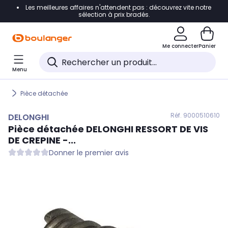
Les meilleures affaires n'attendent pas : découvrez vite notre
Accéder directement à la navigation
sélection à prix bradés.
Accéder directement au contenu
Me connecter
Panier
Accéder directement au pied de page
Menu
Accéder directement au chatbot
Pièce détachée
Réf. 900
0510610
DELONGHI
Pièce détachée
DELONGHI
RESSORT DE VIS
DE CREPINE -...
Donner le premier avis