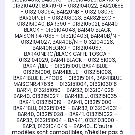
0132104021, BAR19FU - 0132104022, BAR20ESE
- 0132103054, BAR20NB - 0132103075,
BAR20PJET - 0132103023, BAR32FEXC -
0132151040, BAR390 - 0132105021, BAR40
BLACK - 0132104043, BAR40 BLACK
MAISONR.47635 - 0132104031, BAR40B/N -
0132104027, BAR40B/N - 0132104028,
BAR40NEGRO - 0132104037,
BAR40NERO/BLACK CAFFE TOSCA -
0132104029, BAR41 BLACK - 0132151003,
BAR41/BLU - 0132151001, BAR41BLUE -
0132151006, BAR41BLUE - 0132151008,
BAR41BLUE ILLYPODS - 0132151014, BAR41BLUE
MAISONR.47636 - 0132151004, 0132103018 -
BAR14, 0132151050 - BAR32, 0132104028 -
BAR40, 0132151027 - BAR41BLU, 0132151035 -
BAR41, 0132151019 - BAR41, 0132151000 -
BAR41BLU, 0132151045 - BAR32, 0132104031 -
BAR40, 0132151028 - BAR41, 0132151022 -
BAR32, 0132151004 - BAR41, 0132103000 -
BAR3, 0132104049 - BAR40... D'autre
modèles sont compatibles, n'hésiter pas à