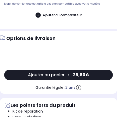
Merci de vérifier que cet article est bien compatible avec votre modèle
d'appareil. Notre service client peut vous conseiller. Entrée d'eau: 6,1mm,
Vidange: 8,9mm, Fabricant: Ulka, Puissance: 48W, Type tension: AC, Tension:
230V, Pression: 15bar, Technologie: cafetière, Connexions electrique: fiche male
Ajouter au comparateur
plate 6,3mm 996530007753 996530007754 996530007749 12000142
12000130.Pièce compatible avec les marques : SAECO.Compatible avec le
modèle suivant : SAECO: SIN026XH
Options de livraison
Ajouter au panier
•
26,80€
Garantie légale :
2 ans
Les points forts du produit
Kit de réparation