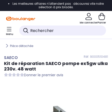
Les meilleures affaires n'attendent pas : découvrez vite notre
Accéder directement à la navigation
sélection à prix bradés.
Accéder directement au contenu
Me connecter
Panier
Accéder directement au pied de page
Menu
Accéder directement au chatbot
Pièce détachée
Réf. 900
0510481
SAECO
Kit de réparation
SAECO
pompe ex5gw ulka
230v. 48 watt
Donner le premier avis